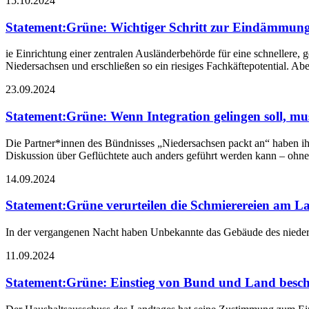
15.10.2024
Statement
:
Grüne: Wichtiger Schritt zur Eindämmung
ie Einrichtung einer zentralen Ausländerbehörde für eine schnellere,
Niedersachsen und erschließen so ein riesiges Fachkäftepotential. Ab
23.09.2024
Statement
:
Grüne: Wenn Integration gelingen soll, mu
Die Partner*innen des Bündnisses „Niedersachsen packt an“ haben ih
Diskussion über Geflüchtete auch anders geführt werden kann – ohne R
14.09.2024
Statement
:
Grüne verurteilen die Schmierereien am L
In der vergangenen Nacht haben Unbekannte das Gebäude des nieders
11.09.2024
Statement
:
Grüne: Einstieg von Bund und Land beschlo