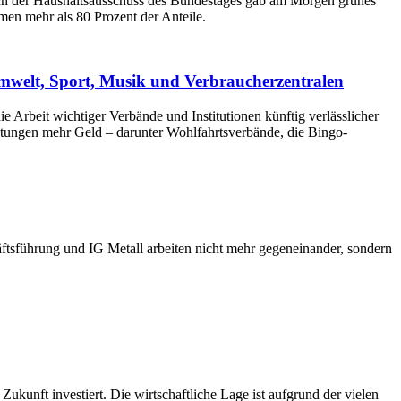
uch der Haushaltsausschuss des Bundestages gab am Morgen grünes
n mehr als 80 Prozent der Anteile.
Umwelt, Sport, Musik und Verbraucherzentralen
Arbeit wichtiger Verbände und Institutionen künftig verlässlicher
chtungen mehr Geld – darunter Wohlfahrtsverbände, die Bingo-
chäftsführung und IG Metall arbeiten nicht mehr gegeneinander, sondern
ukunft investiert. Die wirtschaftliche Lage ist aufgrund der vielen