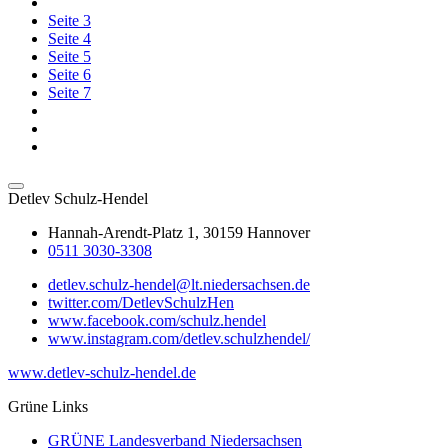
Seite
3
Seite
4
Seite
5
Seite
6
Seite
7
Detlev
Schulz-Hendel
Hannah-Arendt-Platz 1, 30159 Hannover
0511 3030-3308
detlev.schulz-hendel@lt.niedersachsen.de
twitter.com/DetlevSchulzHen
www.facebook.com/schulz.hendel
www.instagram.com/detlev.schulzhendel/
www.detlev-schulz-hendel.de
Grüne Links
GRÜNE Landesverband Niedersachsen