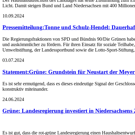
Der Haushaltsausschuss des Landtages hat seine Zustimmung zum Ein
Licht. Damit steigen Bund und Land Niedersachsen mit 400 Million
10.09.2024
Pressemitteilung
:
Tonne und Schulz-Hendel: Dauerhaft
Die Regierungsfraktionen von SPD und Bündnis 90/Die Grünen haben ei
und auskömmlicher zu fördern. Für ihren Einsatz für soziale Teilhab
Umweltstiftung, der Landessportbund sowie die Lotto-Sport-Stiftung
03.07.2024
Statement
:
Grüne: Grundstein für Neustart der Meyer W
Es ist sehr ermutigend, dass es dieses eindeutige Signal der Geschlos
konstruktiv miteinander.
24.06.2024
Grüne: Landesregierung investiert in Niedersachsens
Es ist gut, dass die rot-grüne Landesregierung einen Haushaltsentwurf