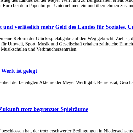
stieg des Landes bei der Meyer Werft und zu Bürgschaften erteilt. A
en Euro bei dem Papenburger Unternehmen ein und übernehmen zusamme
 und verlässlich mehr Geld des Landes für Soziales, 
ne Reform der Glücksspielabgabe auf den Weg gebracht. Ziel ist, die 
e, für Umwelt, Sport, Musik und Gesellschaft erhalten zahlreiche Einri
, Musikschulen und Verbraucherzentralen.
erft ist gelegt
senheit der beteiligten Akteure der Meyer Werft gibt. Betriebsrat, Ges
 Zukunft trotz begrenzter Spielräume
 beschlossen hat, der trotz erschwerter Bedingungen in Niedersachsens Z