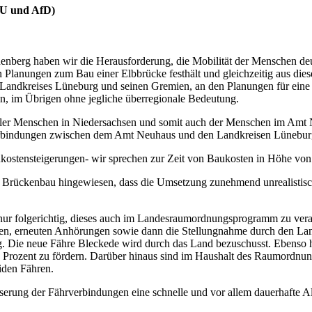
DU und AfD)
erg haben wir die Herausforderung, die Mobilität der Menschen deutl
en Planungen zum Bau einer Elbbrücke festhält und gleichzeitig aus di
es Landkreises Lüneburg und seinen Gremien, an den Planungen für eine
n, im Übrigen ohne jegliche überregionale Bedeutung.
t aller Menschen in Niedersachsen und somit auch der Menschen im Amt
rverbindungen zwischen dem Amt Neuhaus und den Landkreisen Lüneb
kostensteigerungen- wir sprechen zur Zeit von Baukosten in Höhe von
en Brückenbau hingewiesen, dass die Umsetzung zunehmend unrealistisch
 nur folgerichtig, dieses auch im Landesraumordnungsprogramm zu vera
ngen, erneuten Anhörungen sowie dann die Stellungnahme durch den L
ätig. Die neue Fähre Bleckede wird durch das Land bezuschusst. Ebenso h
ozent zu fördern. Darüber hinaus sind im Haushalt des Raumordnungsmi
iden Fähren.
serung der Fährverbindungen eine schnelle und vor allem dauerhafte A