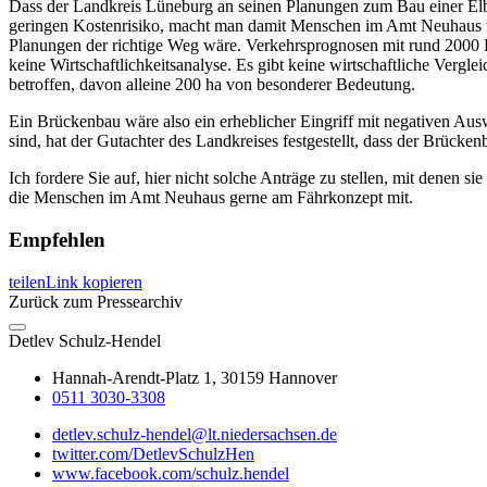
Dass der Landkreis Lüneburg an seinen Planungen zum Bau einer Elbb
geringen Kostenrisiko, macht man damit Menschen im Amt Neuhaus unr
Planungen der richtige Weg wäre. Verkehrsprognosen mit rund 2000 F
keine Wirtschaftlichkeitsanalyse. Es gibt keine wirtschaftliche Verg
betroffen, davon alleine 200 ha von besonderer Bedeutung.
Ein Brückenbau wäre also ein erheblicher Eingriff mit negativen A
sind, hat der Gutachter des Landkreises festgestellt, dass der Brück
Ich fordere Sie auf, hier nicht solche Anträge zu stellen, mit denen
die Menschen im Amt Neuhaus gerne am Fährkonzept mit.
Empfehlen
teilen
Link kopieren
Zurück zum Pressearchiv
Detlev
Schulz-Hendel
Hannah-Arendt-Platz 1, 30159 Hannover
0511 3030-3308
detlev.schulz-hendel@lt.niedersachsen.de
twitter.com/DetlevSchulzHen
www.facebook.com/schulz.hendel