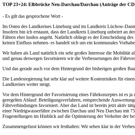
TOP 23+24: Elbbrücke Neu-Darchau/Darchau (Anträge der C
- Es gilt das gesprochene Wort -
Im Osten des Landkreises Lüneburg und im Landkreis Lüchow-Dannenb
Insofern bin ich erstaunt, dass der Landkreis Lüneburg unbeirrt an d
Fähren eher lustlos angeht. Natürlich obliegt es der Entscheidung d
keinen Einfluss nehmen- es handelt sich um ein kommunales Vorhabe
Wir haben als Land natürlich ein sehr großes Interesse die Mobilitä
und genau deswegen favorisieren wir die Verbesserungen der Fäh
Und das gerade auch vor dem Hintergrund der bisherigen großen Bau
Die Landesregierung hat sehr klar auf weitere Kostenrisiken für ein
Landkreises weiter steigt.
Vor dem Hintergrund der Favorisierung eines Fährkonzeptes ist es ja
geregelten Ablauf: Beteiligungsverfahren, entsprechende Auswertu
Fährverbindungen favorisiert. Aber das Land ist bereits jetzt aktiv t
einer Niedrigwasserfähre zwischen Darchau und Neu Darchau mit 75 Pr
Fragestellungen im Hinblick auf die Optimierung der Verkehre der be
Zusammengefasst können wir festhalten: Wir sehen klar in der Verbes