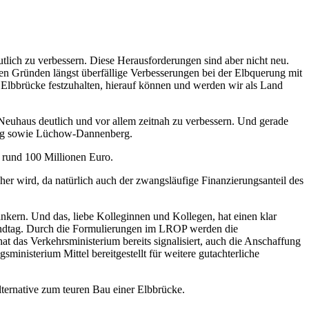
ich zu verbessern. Diese Herausforderungen sind aber nicht neu.
esen Gründen längst überfällige Verbesserungen bei der Elbquerung mit
 Elbbrücke festzuhalten, hierauf können und werden wir als Land
 Neuhaus deutlich und vor allem zeitnah zu verbessern. Und gerade
urg sowie Lüchow-Dannenberg.
 rund 100 Millionen Euro.
er wird, da natürlich auch der zwangsläufige Finanzierungsanteil des
nkern. Und das, liebe Kolleginnen und Kollegen, hat einen klar
andtag. Durch die Formulierungen im LROP werden die
at das Verkehrsministerium bereits signalisiert, auch die Anschaffung
nisterium Mittel bereitgestellt für weitere gutachterliche
lternative zum teuren Bau einer Elbbrücke.