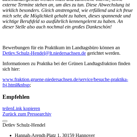
externe Termine stehen an, um dies zu tun. Diese Abwechslung ist
wirklich besonders. Gleich anstrengend, wie erfüllend und ich freue
mich sehr, die Möglichkeit gehabt zu haben, dieses spannende und
wichtige Berufsfeld so ausführlich kennengelernt zu haben. An
dieser Stelle also auch nochmal ein großes Dankeschön!
Bewerbungen für ein Praktikum im Landtagsbüro können an
Detlev.Schulz-Hendel@lt.niedersachsen.de
gerichtet werden.
Informationen zu Praktika bei der Grünen Landtagsfraktion finden
sich hier:
www.fraktion.gruene-niedersachsen.de/service/besuche-praktika-
fsj.html&nbsp
;
Empfehlen
teilen
Link kopieren
Zurück zum Pressearchiv
Detlev
Schulz-Hendel
Hannah-Arendt-Platz 1, 30159 Hannover