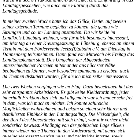
Landtagsgeschehen, wie auch eine Führung durch das
Landtagsgebäude.
In meiner zweiten Woche hatte ich das Glück, Detlev auf zweien
seiner externen Termine begleiten zu können, die genau wie
Sitzungen und co. im Landtag anstanden. Da wir beide im
Landkreis Lüneburg wohnen, war für mich besonders interessant,
am Montag an einer Kreistagssitzung in Lüneburg, ebenso an einem
Termin mit dem Förderverein Jeetze(l)talbahn e.V. am Dienstag in
Dannenberg teilzunehmen. Dann fand von Mittwoch bis Freitag das
Landtagsplenum statt. Das Umgehen der Abgeordneten
unterschiedlicher Parteien miteinander aus nächster Nähe
beobachten zu können, war besonders spannend zu erleben, auch
da Themen diskutiert wurden, für die ich mich selber interessiere.
Die zwei Wochen vergingen wie im Flug. Dazu beigetragen hat das
sehr entspannte Arbeitsleben. Es gibt keine Kleiderordnung, jeder
innerhalb Fraktion duzt sich und allgemein war ich immer sehr frei
in dem, was ich machen möchte. Ich konnte zahlreiche
Möglichkeiten wahrnehmen und bekam so einen sehr klaren und
detaillierten Einblick in den Landtagsalltag. Die Vielseitigkeit, die
der Beruf des Abgeordneten mit sich bringt, war mir vorher nicht
sonderlich bewusst. Abhängig von der politischen Lage rücken
immer wieder neue Themen in den Vordergrund, mit denen sich
auseinandergesetzt werden muss und zahlreiche interne, sowie