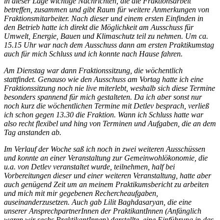
in dieser
Lage
wichtige Nachrichten, die die Fraktionsarbeit
betreffen, zusammen und gibt Raum für weitere Anmerkungen von
Fraktionsmitarbeiter. Nach dieser und einem ersten Einfinden in
den Betrieb hatte ich direkt die Möglichkeit am Ausschuss für
Umwelt, Energie, Bauen und Klimaschutz teil zu nehmen. Um ca.
15.15 Uhr war nach dem Ausschuss dann am ersten Pr
a
ktikumstag
auch für mich Schluss und ich konnte nach Hause fahren.
Am Dienstag war dann Fraktionssitzung, die wöchentlich
stattfindet. Genauso wie den Ausschuss am Vortag hatte ich eine
Fraktionssitzung noch nie live miterlebt, weshalb sich diese Termine
besonders spannend für mich gestalteten. Da ich aber sonst nur
noch kurz die wöchentlichen Termine mit Detlev besprach, verließ
ich schon gegen 13.30 die Fraktion. Wann ich Schluss hatte war
also recht flexibel und hing von Terminen und Aufgaben, die an dem
Tag anstanden ab.
Im Verlauf der Woche saß ich noch in zwei weiteren Ausschüssen
und konnte an einer Veranstaltung zur Gemeinwohlökonomie, die
u.a. von Detlev veranstaltet wurde, teilnehmen, half bei
Vorbereitungen dieser und einer weiteren Veranstaltung, hatte aber
auch genügend Zeit um an meinem Praktikumsbericht zu arbeiten
und mich mit mir gegebenen Rechercheaufgaben,
auseinanderzusetzen. Auch gab Lilit Baghdasaryan, die eine
unserer AnsprechpartnerInnen der PraktikantInnen (Anfänglich
waren wir sechs PraktikantInnen) darstellte, eine Einführung in das