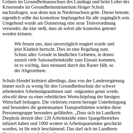
Grünen im Gesundheitsausschuss des Landtags und beim Leiter des
Krisenstabs im Gesundheitsministerium Heiger Scholz
nachzufragen, was denn nun in Niedersachsen gelte. Dieser betonte,
eigentlich sollte das kostenlose Impfangebot für alle zugänglich sein.
Umgehend wurde am Donnerstag eine neue Testverordnung
versendet, die klar stellt, dass ab sofort alle kostenlos getestet
werden können.
Wir freuen uns, dass unverzüglich reagiert wurde und
jetzt Klarheit herrscht. Dies ist eine Regelung zum
Schutz aller. Gerade in ländlichen Gebieten, in denen
zurzeit viele Saisonarbeitskräfte zum Einsatz kommen,
ist es wichtig, dass niemand durch das Raster fällt, so
der Abgeordnete.
Schulz-Hendel kritisiert allerdings, dass von der Landesregierung
immer noch zu wenig für den Gesundheitsschutz der schwer
arbeitenden Arbeitsmigrantinnen und –migranten getan werde,
obwohl diese zu einer erheblichen Wertschöpfung der hiesigen
Wirtschaft beitragen. Die vielerorts extrem beengte Unterbringung
und besonders die gemeinsamen Transportfahrten würden diese
Personengruppe besonders gefährden. „Dass sich im Landkreis
Diepholz derzeit über 120 Arbeitskräfte eines Spargelbetriebes
infiziert haben und 1000 weitere in Arbeitsquarantäne geschickt
wurden, ist für mich beschämend. Das darf sich im Landkreis