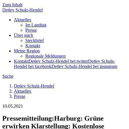
Zum Inhalt
Detlev
Schulz-Hendel
Aktuelles
Im Landtag
Presse
Über mich
Steckbrief
Kontakt
Meine Region
Regionale Meldungen
Kontakt
Detlev Schulz-Hendel bei twitter
Detlev Schulz-
Hendel bei facebook
Detlev Schulz-Hendel bei instagram
Suche
Detlev Schulz-Hendel
Aktuelles
Presse
10.05.2021
Pressemitteilung
:
Harburg: Grüne
erwirken Klarstellung: Kostenlose