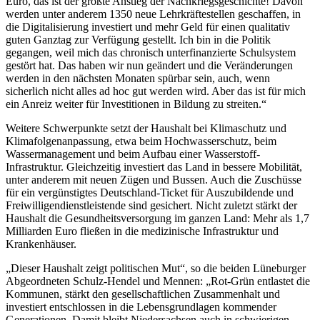
Euro, das ist der größte Anstieg der Nachkriegsgeschichte! Davon
werden unter anderem 1350 neue Lehrkräftestellen geschaffen, in
die Digitalisierung investiert und mehr Geld für einen qualitativ
guten Ganztag zur Verfügung gestellt. Ich bin in die Politik
gegangen, weil mich das chronisch unterfinanzierte Schulsystem
gestört hat. Das haben wir nun geändert und die Veränderungen
werden in den nächsten Monaten spürbar sein, auch, wenn
sicherlich nicht alles ad hoc gut werden wird. Aber das ist für mich
ein Anreiz weiter für Investitionen in Bildung zu streiten.“
Weitere Schwerpunkte setzt der Haushalt bei Klimaschutz und
Klimafolgenanpassung, etwa beim Hochwasserschutz, beim
Wassermanagement und beim Aufbau einer Wasserstoff-
Infrastruktur. Gleichzeitig investiert das Land in bessere Mobilität,
unter anderem mit neuen Zügen und Bussen. Auch die Zuschüsse
für ein vergünstigtes Deutschland-Ticket für Auszubildende und
Freiwilligendienstleistende sind gesichert. Nicht zuletzt stärkt der
Haushalt die Gesundheitsversorgung im ganzen Land: Mehr als 1,7
Milliarden Euro fließen in die medizinische Infrastruktur und
Krankenhäuser.
„Dieser Haushalt zeigt politischen Mut“, so die beiden Lüneburger
Abgeordneten Schulz-Hendel und Mennen: „Rot-Grün entlastet die
Kommunen, stärkt den gesellschaftlichen Zusammenhalt und
investiert entschlossen in die Lebensgrundlagen kommender
Generationen. Damit bleibt Niedersachsen auch in schwierigen