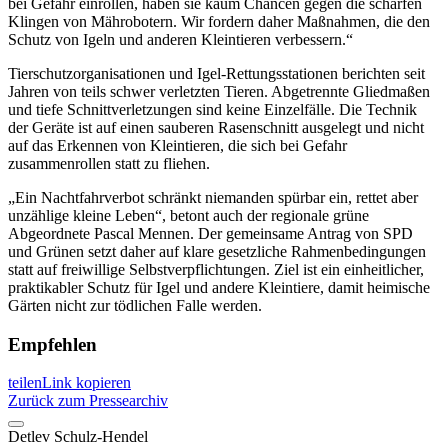
bei Gefahr einrollen, haben sie kaum Chancen gegen die scharfen
Klingen von Mährobotern. Wir fordern daher Maßnahmen, die den
Schutz von Igeln und anderen Kleintieren verbessern.“
Tierschutzorganisationen und Igel-Rettungsstationen berichten seit
Jahren von teils schwer verletzten Tieren. Abgetrennte Gliedmaßen
und tiefe Schnittverletzungen sind keine Einzelfälle. Die Technik
der Geräte ist auf einen sauberen Rasenschnitt ausgelegt und nicht
auf das Erkennen von Kleintieren, die sich bei Gefahr
zusammenrollen statt zu fliehen.
„Ein Nachtfahrverbot schränkt niemanden spürbar ein, rettet aber
unzählige kleine Leben“, betont auch der regionale grüne
Abgeordnete Pascal Mennen. Der gemeinsame Antrag von SPD
und Grünen setzt daher auf klare gesetzliche Rahmenbedingungen
statt auf freiwillige Selbstverpflichtungen. Ziel ist ein einheitlicher,
praktikabler Schutz für Igel und andere Kleintiere, damit heimische
Gärten nicht zur tödlichen Falle werden.
Empfehlen
teilen
Link kopieren
Zurück zum Pressearchiv
Detlev
Schulz-Hendel